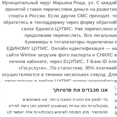
Муниципальный округ Марьина Роща, ул. С каждой
принятой ставки перечисляем деньги на развитие
спорта в России. Если другие СМС приходят, то
обратитесь в техподдержку через форму обратной
связи Единого ЦУПИС. Уже перечислено и
продолжаем перечислять. Все легальные
букмекеры и тотализаторы подключены к
ЕДИНОМУ ЦУПИС. Онлайн идентификация — на
сайте Winline загрузив фото паспорта и СНИЛС в
личном кабинете, через ЕЦУПИС, Т‑Банк ID или
«Госуслуги»;. По статистике, 95% платежей
осуществляются в течение нескольких секунд. Для
регистрации в любом ЦУПИС игроку понадобится
паспорт, второй документ СНИЛС, ИНН,
אנו מכבדים את פרטיותך
водительские права или пр. На ЕЦУПИС деньги
כדי לספק את החוויה הטובה ביותר, אנו משתמשים
выходят мгновенно на практике сроки ожидания
בטכנולוגיות כמו עוגיות (cookies) לאחסון ו/או גישה למידע
перевода 30 минут – 2 часа. Интерактивная ставка
מהמכשיר. מתן הסכמה לשימוש בטכנולוגיות אלה יאפשר לנו
— это денежные средства, которые ЕДИНЫЙ