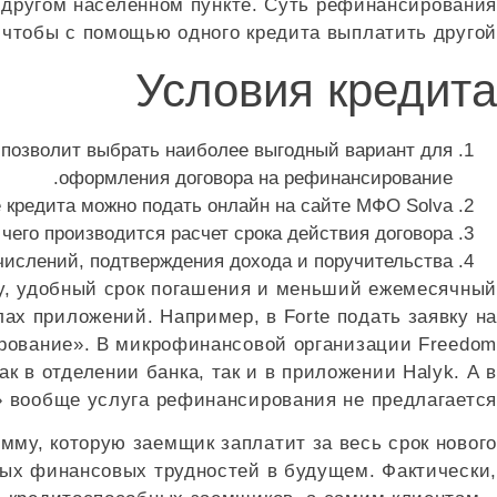
и другом населенном пункте. Суть рефинансирования
 чтобы с помощью одного кредита выплатить другой.
Условия кредита
 позволит выбрать наиболее выгодный вариант для
оформления договора на рефинансирование.
 кредита можно подать онлайн на сайте МФО Solva.
его производится расчет срока действия договора.
ислений, подтверждения дохода и поручительства.
у, удобный срок погашения и меньший ежемесячный
ах приложений. Например, в Forte подать заявку на
ирование». В микрофинансовой организации Freedom
к в отделении банка, так и в приложении Halyk. А в
» вообще услуга рефинансирования не предлагается.
му, которую заемщик заплатит за весь срок нового
ных финансовых трудностей в будущем. Фактически,