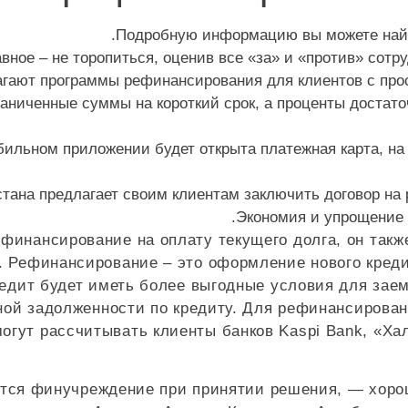
Подробную информацию вы можете найти
авное – не торопиться, оценив все «за» и «против» сот
агают программы рефинансирования для клиентов с прос
ниченные суммы на короткий срок, а проценты достаточ
ильном приложении будет открыта платежная карта, на
тана предлагает своим клиентам заключить договор на
Экономия и упрощение
финансирование на оплату текущего долга, он такж
. Рефинансирование – это оформление нового креди
редит будет иметь более выгодные условия для зае
нной задолженности по кредиту. Для рефинансирова
огут рассчитывать клиенты банков Kaspi Bank, «Хал
уется финучреждение при принятии решения, — хор