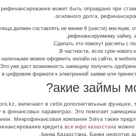
о рефинансирование может быть оправдано при став
основного долга, рефинансиро
лица должен составлять не менее 6 (шести) месяцев, о
рефинансируемому займу, а 
Сделать это помогут расчеты с по
В частности, если срок нового
 наличными можно оформить онлайн на сайте, в мобил
Это уже даст возможность заемщику получить одобрени
в цифровом формате к электронной заявке или принест
акие займы м
ro.kz, включают в себя дополнительные функции, т
 в финансовых параметрах. Это помогает заемщикам
нии. Микрофинансовая компания Solva также пред
ефинансирование кредита
все мфо казахстана
можно 
банка Казахстана. Банки неохотно д