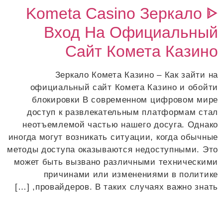
Kometa Casino Зеркало ᐈ
לג
תוכן
Вход На Официальный
Сайт Комета Казино
Зеркало Комета Казино – Как зайти на
официальный сайт Комета Казино и обойти
блокировки В современном цифровом мире
доступ к развлекательным платформам стал
неотъемлемой частью нашего досуга. Однако
иногда могут возникать ситуации, когда обычные
методы доступа оказываются недоступными. Это
может быть вызвано различными техническими
причинами или изменениями в политике
провайдеров. В таких случаях важно знать, […]