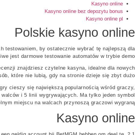
Kasyno online
Kasyno online bez depozytu bonus
Kasyno online pl
Polskie kasyno online
h testowaniem, by ostatecznie wybrać tę najlepszą dla
liwe jest darmowe testowanie automatów w trybie demo!
cenzji znajdziesz czytelne kasyna, idealne dla nowych
ób, które nie lubią, gdy na stronie dzieje się zbyt dużo.
gry cieszy się największą popularnością wśród graczy,
walców i 5 linii wygrywających. Ma tylko jeden symbol
olnym miejscu na walcach przynoszą graczowi wygraną.
Kasyno online
en een geldig account bij BetMGM hebben om deel te