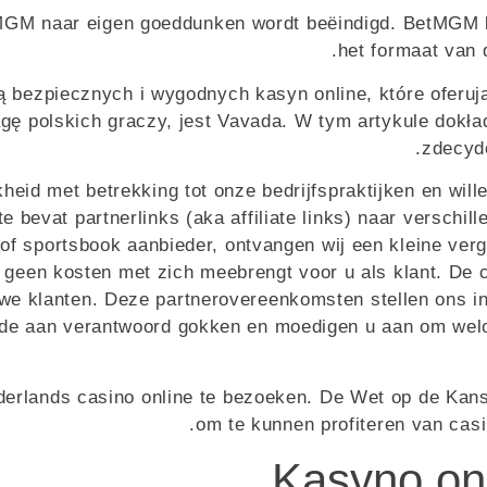
BetMGM naar eigen goeddunken wordt beëindigd. BetMGM b
het formaat van 
 bezpiecznych i wygodnych kasyn online, które oferują
gę polskich graczy, jest Vavada. W tym artykule dokła
zdecydo
kheid met betrekking tot onze bedrijfspraktijken en wil
 bevat partnerlinks (aka affiliate links) naar verschil
o of sportsbook aanbieder, ontvangen wij een kleine ver
s geen kosten met zich meebrengt voor u als klant. De
euwe klanten. Deze partnerovereenkomsten stellen ons 
arde aan verantwoord gokken en moedigen u aan om we
erlands casino online te bezoeken. De Wet op de Kanssp
om te kunnen profiteren van cas
Kasyno on