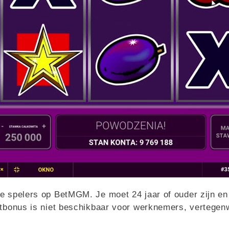
uwe spelers op BetMGM. Je moet 24 jaar of ouder zijn 
bonus is niet beschikbaar voor werknemers, vertegenw