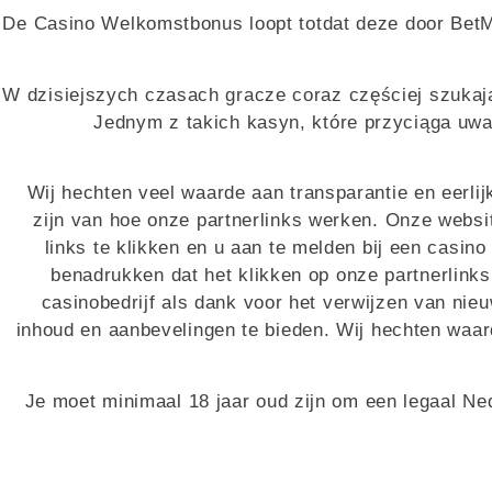
1.4. De Casino Welkomstbonus loopt totdat deze door 
W dzisiejszych czasach gracze coraz częściej szukają
Jednym z takich kasyn, które przyciąga uwa
Wij hechten veel waarde aan transparantie en eerlij
zijn van hoe onze partnerlinks werken. Onze website
links te klikken en u aan te melden bij een casin
benadrukken dat het klikken op onze partnerlink
casinobedrijf als dank voor het verwijzen van ni
inhoud en aanbevelingen te bieden. Wij hechten wa
Je moet minimaal 18 jaar oud zijn om een legaal Ned