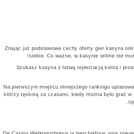
Znając już podstawowe cechy oferty gier kasyna onli
siebie. Co ważne, w kasynie online nie m
Szukasz kasyna z łatwą rejestracją konta i pro
Na pierwszym miejscu niniejszego rankingu uplasował
którzy tęsknią za czasami, kiedy można było grać w 
sp
2.1. De Casino Welkomstbonus is beschikbaar voor nie