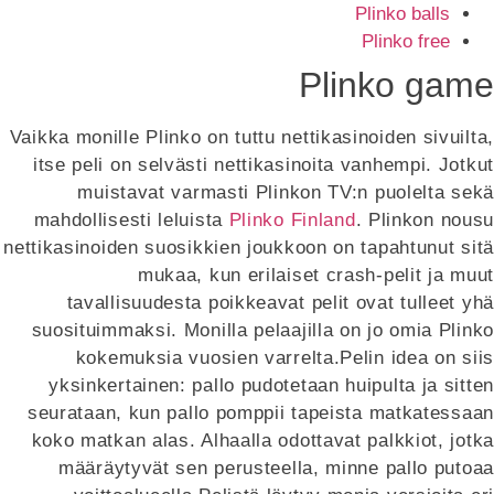
Plinko balls
Plinko free
Plinko game
Vaikka monille Plinko on tuttu nettikasinoiden sivuilta,
itse peli on selvästi nettikasinoita vanhempi. Jotkut
muistavat varmasti Plinkon TV:n puolelta sekä
mahdollisesti leluista
Plinko Finland
. Plinkon nousu
nettikasinoiden suosikkien joukkoon on tapahtunut sitä
mukaa, kun erilaiset crash-pelit ja muut
tavallisuudesta poikkeavat pelit ovat tulleet yhä
suosituimmaksi. Monilla pelaajilla on jo omia Plinko
kokemuksia vuosien varrelta.Pelin idea on siis
yksinkertainen: pallo pudotetaan huipulta ja sitten
seurataan, kun pallo pomppii tapeista matkatessaan
koko matkan alas. Alhaalla odottavat palkkiot, jotka
määräytyvät sen perusteella, minne pallo putoaa