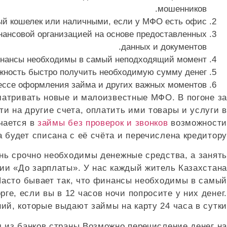
мошенников.
ный кошелек или наличными, если у МФО есть офис.
нансовой организацией на основе предоставленных
данных и документов.
финансы необходимы в самый неподходящий момент.
жность быстро получить необходимую сумму денег.
цессе оформления займа и других важных моментов.
матривать новые и малоизвестные МФО. В погоне за
 на другие счета, оплатить ими товары и услуги в
чается в
займы без проверок и звонков
возможности
будет списана с её счёта и перечислена кредитору.
нь срочно необходимы денежные средства, а занять
нии «До зарплаты». У нас каждый житель Казахстана
 Часто бывает так, что финансы необходимы в самый
ге, если вы в 12 часов ночи попросите у них денег.
й, которые выдают займы на карту 24 часа в сутки.
 из банков страны.Возможно перечисление денег на