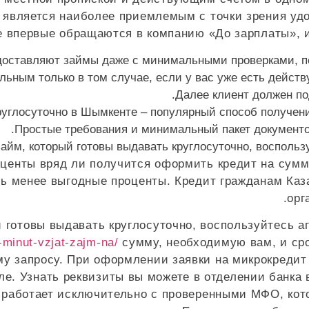
об является наиболее приемлемым с точки зрения у
е впервые обращаются в компанию «До зарплаты», 
оставляют займы даже с минимальными проверками, по
льным только в том случае, если у вас уже есть действ
Далее клиент должен по
руглосуточно в Шымкенте – популярный способ получени
Простые требования и минимальный пакет документо
айм, который готовы выдавать круглосуточно, воспользу
роценты вряд ли получится оформить кредит на сум
ть менее выгодные проценты. Кредит гражданам Ка
орг
 готовы выдавать круглосуточно, воспользуйтесь а
-minut-vzjat-zajm-na/
сумму, необходимую вам, и сро
у запросу. При оформлении заявки на микрокредит 
ле. Узнать реквизиты вы можете в отделении банка в
kz работает исключительно с проверенными МФО, ко