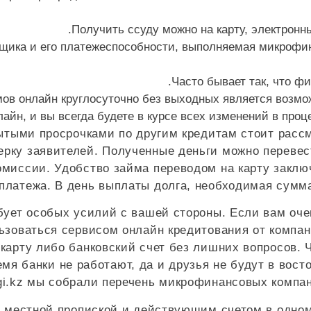
Получить ссуду можно на карту, электрон
щика и его платежеспособности, выполняемая микрофи
Часто бывает так, что 
ов онлайн круглосуточно без выходных является возмо
айн, и вы всегда будете в курсе всех изменений в про
рытыми просрочками по другим кредитам стоит расс
ку заявителей. Полученные деньги можно перевести
комиссии. Удобство займа переводом на карту заклю
латежа. В день выплаты долга, необходимая сумма 
бует особых усилий с вашей стороны. Если вам оче
ользоваться сервисом онлайн кредитования от компа
 карту либо банковский счет без лишних вопросов.
я банки не работают, да и друзья не будут в востор
gi.kz мы собрали перечень микрофинансовых компани
 местной пропиской и действующим счетом в одном