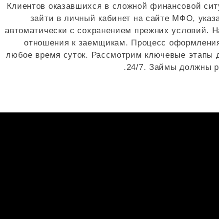
Клиентов оказавшихся в сложной финансовой ситу
зайти в личный кабинет на сайте МФО, ука
автоматически с сохранением прежних условий. Н
отношения к заемщикам. Процесс оформления
любое время суток. Рассмотрим ключевые этапы д
24/7. Займы должны р