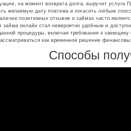
ации, на момент возврата долга, выручит услуга П
зать желаемую дату платежа и погасить любым спос
аличие позитивных отзывов о займах часто являет
 займа онлайн стал невероятно удобным и доступ
анной процедуры, включая требования к заемщику 
ассматриваться как временное решение финансовых 
Способы полу