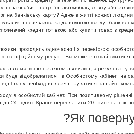
вибрати розмір кредиту та терміни погашення, що зручно
гроші на особисті потреби, автомобіль, освіту або розви
рг на банківську карту? Адже в житті кожної людини 
ішувалися переважно за допомогою послуг банківсько
оживчий кредит готівкою або купити товар в кредит.
позики проходять одночасно і з перевіркою особист
ож на офіційному ресурсі Ви можете ознайомитися з 
 автоматично протягом 5 хвилин, а результат у виг
и буде відображатися і в Особистому кабінеті на с
 від Loany необхідно зареєструватися на сайті компа
входу в особистий кабінет. При позитивному рішенні
 до 24 годин. Краще переплатити 20 гривень, ніж по
Як поверну