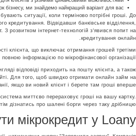
 для клієнтів з різними фінансовими можливостями.
ток бізнесу, ми знайдемо найкращий варіант для вас.
бувають ситуації, коли терміново потрібні гроші. До
го кредитування. Відвідавши банківське відділення,
 З розвитком інтернет-технологій з'явився попит на
кредитування онлайн.
ості клієнта, що виключає отримання грошей третіми
повною інформацією по мікрофінансової організації.
ляді відповіді приходить на пошту клієнта, а також
айті. Для того, щоб швидко отримати онлайн займ на
нії, якщо ви новий клієнт і берете там гроші вперше.
 система миттєво перераховує гроші на вашу картку.
тім дізнатись про шалені борги через таку дрібницю.
ти мікрокредит у Loany?