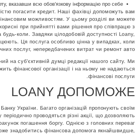
ету, вказавши всю обов'язкову інформацію про себе.
кістю погасити кредит. Наші фахівці допоможуть вам
нансовим можливостям. У цьому розділі ви можете
корисні при прийнятті вами рішення про співпрацю з
 будь-коли. Завдяки цілодобовій доступності Loany,
рацюють. Ця послуга особливо цінна у випадках, коли
ичних послуг, непередбачених витрат чи ремонт авто.
ий на суб'єктивній думці редакції нашого сайту. Ми
жить фінансової організації і на ньому не надаються
фінансові послуги.
LOANY ДОПОМОЖЕ
Банку України. Багато організацій пропонують своїм
 періодично проводяться різні акції, що дозволяють
рахунок погашення боргу. Однією з головних переваг
 може знадобитись фінансова допомога якнайшвидше,