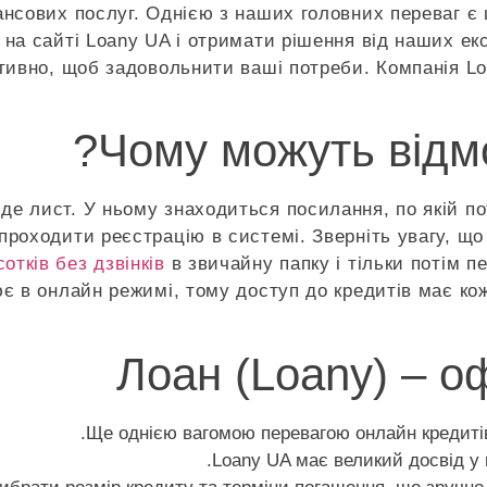
ансових послуг. Однією з наших головних переваг є 
у на сайті Loany UA і отримати рішення від наших е
тивно, щоб задовольнити ваші потреби. Компанія Lo
Чому можуть відмо
де лист. У ньому знаходиться посилання, по якій по
проходити реєстрацію в системі. Зверніть увагу, що
сотків без дзвінків
в звичайну папку і тільки потім 
є в онлайн режимі, тому доступ до кредитів має ко
Лоан (Loany) – 
Ще однією вагомою перевагою онлайн кредитів
Loany UA має великий досвід у г