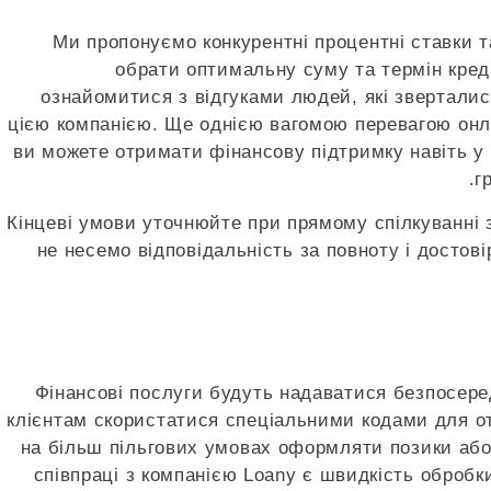
Ми пропонуємо конкурентні процентні ставки т
обрати оптимальну суму та термін кре
ознайомитися з відгуками людей, які зверталис
цією компанією. Ще однією вагомою перевагою онла
ви можете отримати фінансову підтримку навіть у в
г
Кінцеві умови уточнюйте при прямому спілкуванні 
не несемо відповідальність за повноту і достові
Фінансові послуги будуть надаватися безпосеред
клієнтам скористатися спеціальними кодами для от
на більш пільгових умовах оформляти позики або
співпраці з компанією Loany є швидкість оброб