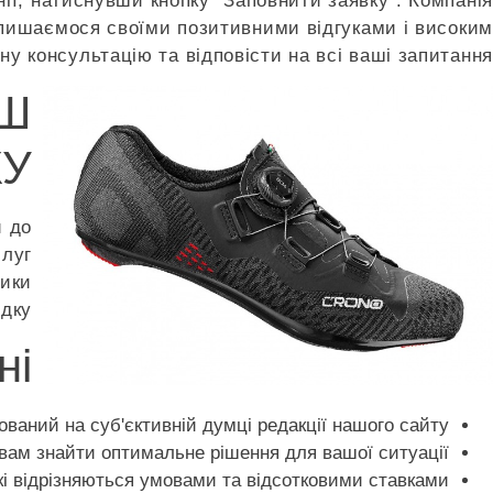
нії, натиснувши кнопку "Заповнити заявку". Компанія
и пишаємося своїми позитивними відгуками і високим
у консультацію та відповісти на всі ваші запитання.
ЄШ
У?
и до
слуг
зики
дку.
ні
ваний на суб'єктивній думці редакції нашого сайту.
ам знайти оптимальне рішення для вашої ситуації.
які відрізняються умовами та відсотковими ставками.