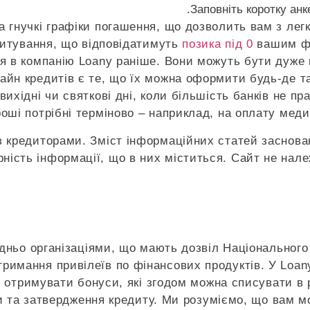
Заповніть коротку анк
а гнучкі графіки погашення, що дозволить вам з лег
дитування, що відповідатимуть
позика під 0
вашим фі
я в компанію Loany раніше. Вони можуть бути дуже 
йн кредитів є те, що їх можна оформити будь-де та
ихідні чи святкові дні, коли більшість банків не п
роші потрібні терміново – наприклад, на оплату мед
з кредиторами. Зміст інформаційних статей заснован
рність інформації, що в них міститься. Сайт не нале
ньо організаціями, що мають дозвіл Національного 
римання привілеїв по фінансових продуктів. У Loany
 отримувати бонуси, які згодом можна списувати в 
ки та затвердження кредиту. Ми розуміємо, що вам