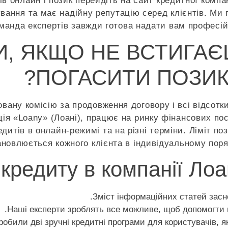
в онлайн і позик перейдіть на сайт кредитної компа
тування та має надійну репутацію серед клієнтів. М
манда експертів завжди готова надати вам професійн
, ЯКЩО НЕ ВСТИГА
ПОГАСИТИ ПОЗИК
ану комісію за продовження договору і всі відсотк
ція «Loany» (Лоані), працює на ринку фінансових по
дитів в онлайн-режимі та на різні терміни. Ліміт по
ановлюється кожного клієнта в індивідуальному поря
кредиту в компанії Лоа
Зміст інформаційних статей засно
Наші експерти зроблять все можливе, щоб допомогти в
зробили дві зручні кредитні програми для користувачів, 