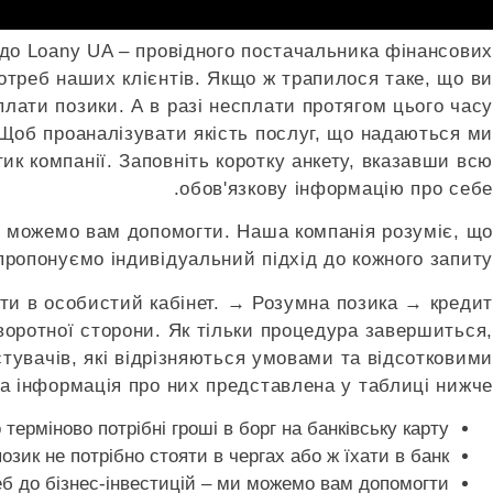
 до Loany UA – провідного постачальника фінансових
отреб наших клієнтів. Якщо ж трапилося таке, що ви
плати позики. А в разі несплати протягом цього часу
 Щоб проаналізувати якість послуг, що надаються ми
тик компанії. Заповніть коротку анкету, вказавши всю
обов'язкову інформацію про себе.
ми можемо вам допомогти. Наша компанія розуміє, що
пропонуємо індивідуальний підхід до кожного запиту.
йти в особистий кабінет. → Розумна позика → кредит
 зворотної сторони. Як тільки процедура завершиться,
стувачів, які відрізняються умовами та відсотковими
а інформація про них представлена у таблиці нижче.
терміново потрібні гроші в борг на банківську карту?
зик не потрібно стояти в чергах або ж їхати в банк.
еб до бізнес-інвестицій – ми можемо вам допомогти.