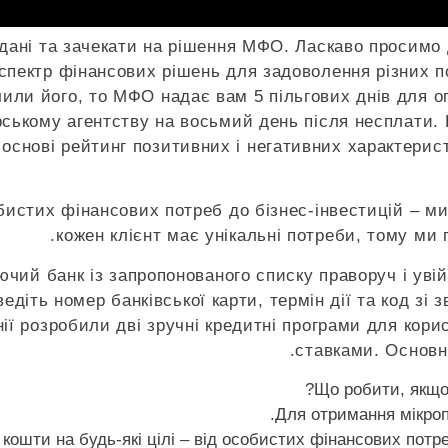
 дані та зачекати на рішення МФО. Ласкаво просимо
спектр фінансових рішень для задоволення різних п
чили його, то МФО надає вам 5 пільгових днів для о
рському агентству на восьмий день після несплати.
х основі рейтинг позитивних і негативних характерис
собистих фінансових потреб до бізнес-інвестицій – 
кожен клієнт має унікальні потреби, тому ми 
чий банк із запропонованого списку праворуч і уві
едіть номер банківської карти, термін дії та код зі
нії розробили дві зручні кредитні програми для кори
ставками. Основн
Що робити, якщо 
Для отримання мікропо
 кошти на будь-які цілі – від особистих фінансових потр