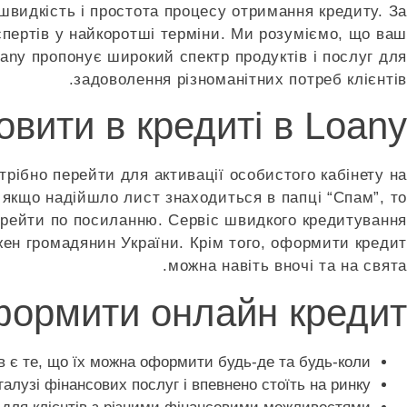
швидкість і простота процесу отримання кредиту. За
кспертів у найкоротші терміни. Ми розуміємо, що ваш
any пропонує широкий спектр продуктів і послуг для
задоволення різноманітних потреб клієнтів.
вити в кредиті в Loany?
трібно перейти для активації особистого кабінету на
 якщо надійшло лист знаходиться в папці “Спам”, то
перейти по посиланню. Сервіс швидкого кредитування
жен громадянин України. Крім того, оформити кредит
можна навіть вночі та на свята.
оформити онлайн кредит
 є те, що їх можна оформити будь-де та будь-коли.
алузі фінансових послуг і впевнено стоїть на ринку.