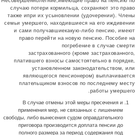
Несовершеннолетние,имеющие право на пенсию п
случаю потери кормильца, сохраняют это прав
также ипри их усыновлении (удочерении). Член
семьи умершего, находившиеся на его иждивени
и сами получавшиекакую-либо пенсию, имею
право перейти на новую пенсию. Пособие н
погребение в случае смерт
застрахованного (кроме застрахованного
платившего взносы самостоятельно в порядке
установленном законодательством, ил
являющегося пенсионером) выплачиваетс
плательщиком взносов по последнему мест
работы умершего
В случае отмены этой меры пресечения и
применения мер, не связанных с лишением
свободы, либо вынесения судом оправдательного
приговора производится доплата пенсии до
полного размера за период содержания под