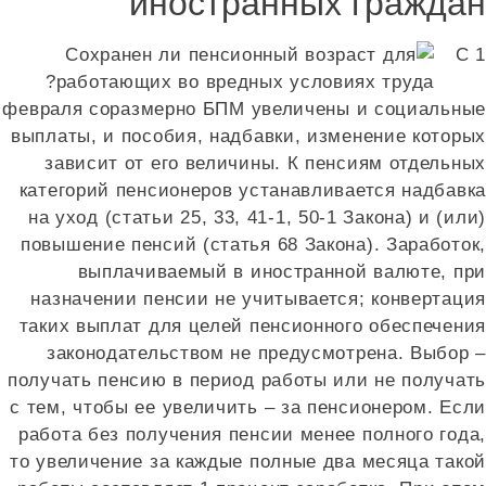
иностранных гражда
С 
февраля соразмерно БПМ увеличены и социальны
выплаты, и пособия, надбавки, изменение которы
зависит от его величины. К пенсиям отдельны
категорий пенсионеров устанавливается надбавк
на уход (статьи 25, 33, 41-1, 50-1 Закона) и (ил
повышение пенсий (статья 68 Закона). Заработок
выплачиваемый в иностранной валюте, пр
назначении пенсии не учитывается; конвертаци
таких выплат для целей пенсионного обеспечени
законодательством не предусмотрена. Выбор 
получать пенсию в период работы или не получат
с тем, чтобы ее увеличить – за пенсионером. Есл
работа без получения пенсии менее полного года
то увеличение за каждые полные два месяца тако