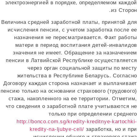
электроэнергией в порядке, определяемом каждо
из Сторо
Величина средней заработной платы, принятой дл
исчисления пенсии, с учетом заработка после е
назначения не пересматривается. Факт работ
матери в период воспитания детей-инвалидо
значения не имеет. Обращение за назначение
пенсии в Латвийской Республике осуществляетс
через орган социальной защиты по мест
жительства в Республике Беларусь. Согласн
Договору каждая сторона назначает и выплачивае
пенсию только на основании страхового (трудового
стажа, накопленного на ее территории. Отметим
что сведения о заработной плате учитываются н
только при определении среднег
http://bonco.com.sg/kredity-kreditnye-kartochk
kredity-na-ljubye-celi/
заработка, но и пр
исчислении общего и страхового стажа